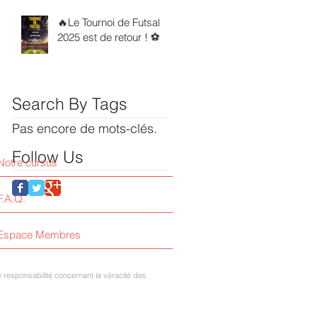
🔥Le Tournoi de Futsal
2025 est de retour ! ⚽
Search By Tags
Pas encore de mots-clés.
Follow Us
Notre cursus
F.A.Q.
Espace Membres
responsabilité concernant la véracité des