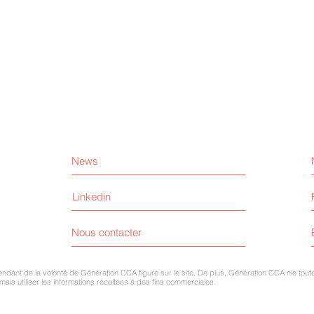
News
Linkedin
Nous contacter
nt de la volonté de Génération CCA figure sur le site. De plus, Génération CCA nie toute 
is utiliser les informations récoltées à des fins commerciales.