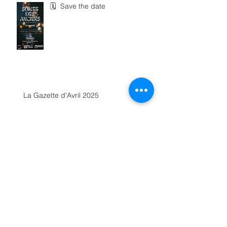
🗓 Save the date
La Gazette d'Avril 2025
Retour sur le Tournoi de Futsal
2025 – 3ᵉ édition ! ⚽️🔥
📣 Êtes-vous prêts pour le grand
Jeu ?