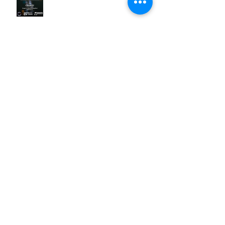
La Gazette d'Avril 2025
Retour sur le Tournoi de Futsal
2025 – 3ᵉ édition ! ⚽️🔥
📣 Êtes-vous prêts pour le grand
Jeu ?