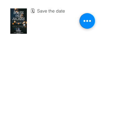
🗓 Save the date
La Gazette d'Avril 2025
Retour sur le Tournoi de Futsal
2025 – 3ᵉ édition ! ⚽️🔥
📣 Êtes-vous prêts pour le grand