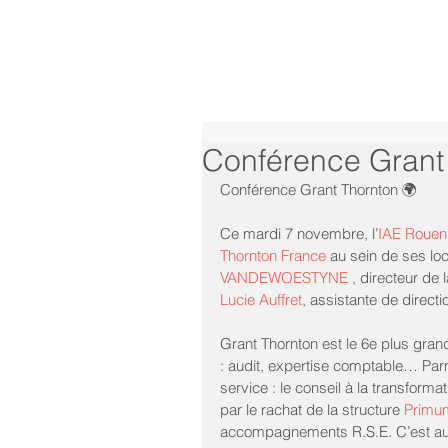
Conférence Grant
Conférence Grant Thornton 🌍
Ce mardi 7 novembre, l’
IAE Rouen
Thornton France
 au sein de ses lo
VANDEWOESTYNE
 , directeur de
Lucie Auffret
, assistante de directi
Grant Thornton est le 6e plus gran
: audit, expertise comptable… Parm
service : le conseil à la transform
par le rachat de la structure 
Primu
accompagnements R.S.E. C’est a