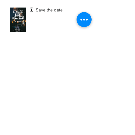
🗓 Save the date
La Gazette d'Avril 2025
Retour sur le Tournoi de Futsal
2025 – 3ᵉ édition ! ⚽️🔥
📣 Êtes-vous prêts pour le grand